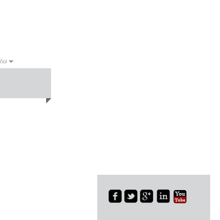
ñol
English
Français
Español
Русский